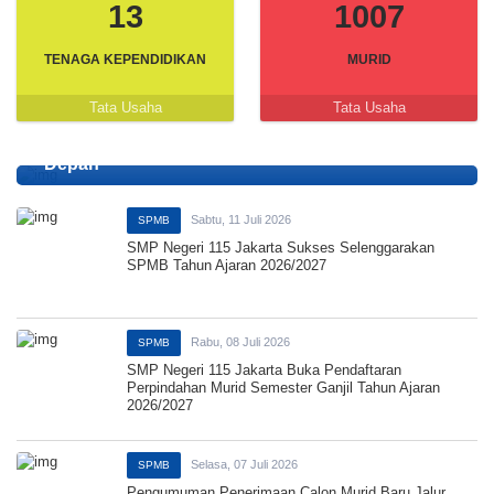
13
1007
TENAGA KEPENDIDIKAN
MURID
Kamis, 23 Juli 2026
Pendidikan
Tata Usaha
Tata Usaha
Memaknai Hari Anak Nasional Ke-42 Tahun 2026
“Sayang Anak, Lindungi Dan Bangun Masa
Depan”
Sabtu, 11 Juli 2026
SPMB
SMP Negeri 115 Jakarta Sukses Selenggarakan
SPMB Tahun Ajaran 2026/2027
Rabu, 08 Juli 2026
SPMB
SMP Negeri 115 Jakarta Buka Pendaftaran
Perpindahan Murid Semester Ganjil Tahun Ajaran
2026/2027
Selasa, 07 Juli 2026
SPMB
Pengumuman Penerimaan Calon Murid Baru Jalur