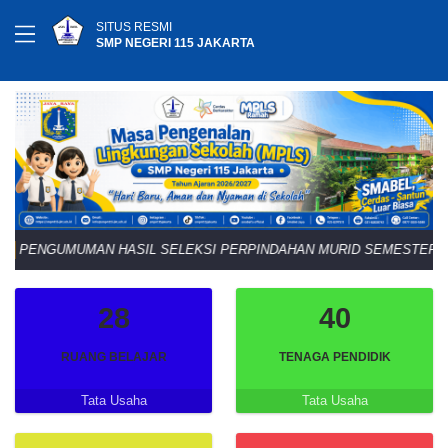
SITUS RESMI
SMP NEGERI 115 JAKARTA
NGUMUMAN HASIL SELEKSI PERPINDAHAN MURID SEMESTER GANJIL 
28
40
RUANG BELAJAR
TENAGA PENDIDIK
Tata Usaha
Tata Usaha