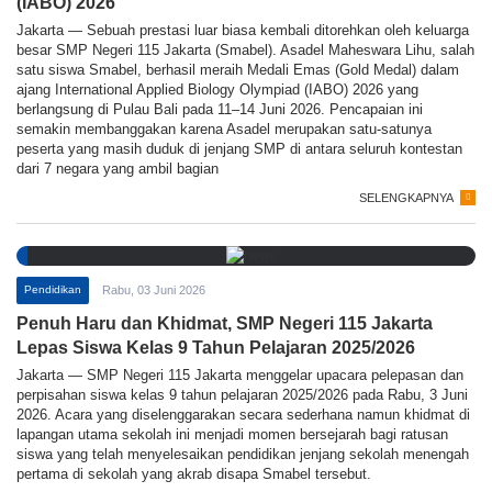
(IABO) 2026
Jakarta — Sebuah prestasi luar biasa kembali ditorehkan oleh keluarga
besar SMP Negeri 115 Jakarta (Smabel). Asadel Maheswara Lihu, salah
satu siswa Smabel, berhasil meraih Medali Emas (Gold Medal) dalam
ajang International Applied Biology Olympiad (IABO) 2026 yang
berlangsung di Pulau Bali pada 11–14 Juni 2026. Pencapaian ini
semakin membanggakan karena Asadel merupakan satu-satunya
peserta yang masih duduk di jenjang SMP di antara seluruh kontestan
dari 7 negara yang ambil bagian
SELENGKAPNYA
Pendidikan
Rabu, 03 Juni 2026
Penuh Haru dan Khidmat, SMP Negeri 115 Jakarta
Lepas Siswa Kelas 9 Tahun Pelajaran 2025/2026
Jakarta — SMP Negeri 115 Jakarta menggelar upacara pelepasan dan
perpisahan siswa kelas 9 tahun pelajaran 2025/2026 pada Rabu, 3 Juni
2026. Acara yang diselenggarakan secara sederhana namun khidmat di
lapangan utama sekolah ini menjadi momen bersejarah bagi ratusan
siswa yang telah menyelesaikan pendidikan jenjang sekolah menengah
pertama di sekolah yang akrab disapa Smabel tersebut.