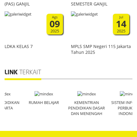
(PAS) GANJIL
SEMESTER GANJIL
Ags
Jul
09
14
2025
2025
LDKA KELAS 7
MPLS SMP Negeri 115 Jakarta
Tahun 2025
LINK
TERKAIT
AN
RUMAH BELAJAR
KEMENTRIAN
SISTEM INFORMASI
PENDIDIKAN DASAR
PERBUKUAN
DAN MENENGAH
INDONESIA