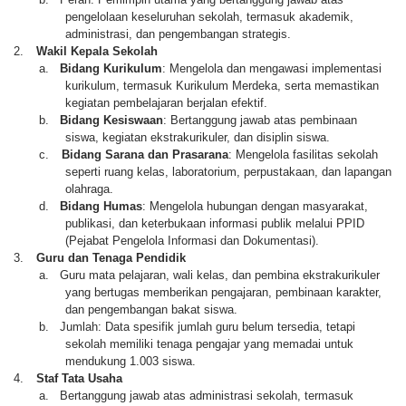
pengelolaan keseluruhan sekolah, termasuk akademik,
administrasi, dan pengembangan strategis.
2.
Wakil Kepala Sekolah
a.
Bidang Kurikulum
: Mengelola dan mengawasi implementasi
kurikulum, termasuk Kurikulum Merdeka, serta memastikan
kegiatan pembelajaran berjalan efektif.
b.
Bidang Kesiswaan
: Bertanggung jawab atas pembinaan
siswa, kegiatan ekstrakurikuler, dan disiplin siswa.
c.
Bidang Sarana dan Prasarana
: Mengelola fasilitas sekolah
seperti ruang kelas, laboratorium, perpustakaan, dan lapangan
olahraga.
d.
Bidang Humas
: Mengelola hubungan dengan masyarakat,
publikasi, dan keterbukaan informasi publik melalui PPID
(Pejabat Pengelola Informasi dan Dokumentasi).
3.
Guru dan Tenaga Pendidik
a.
Guru mata pelajaran, wali kelas, dan pembina ekstrakurikuler
yang bertugas memberikan pengajaran, pembinaan karakter,
dan pengembangan bakat siswa.
b.
Jumlah: Data spesifik jumlah guru belum tersedia, tetapi
sekolah memiliki tenaga pengajar yang memadai untuk
mendukung 1.003 siswa.
4.
Staf Tata Usaha
a.
Bertanggung jawab atas administrasi sekolah, termasuk