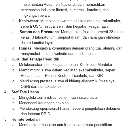
implementasi Asesmen Nasional, dan memastikan
pencapaian indikator literasi, numerasi, karakter, dan
lingkungan belajar.
b.
Kesiswaan
: Membina siswa melalui kegiatan ekstrakurikuler,
seperti OSN, festival seni, dan kegiatan keagamaan.
c.
Sarana dan Prasarana
: Memastikan fasilitas seperti 28 ruang
kelas, 3 laboratorium, perpustakaan, dan lapangan olahraga
dalam kondisi layak.
d.
Humas
: Mengelola komunikasi dengan orang tua, alumni, dan
masyarakat melalui website dan media sosial.
3.
Guru dan Tenaga Pendidik
a.
Melaksanakan pembelajaran sesuai Kurikulum Merdeka.
b.
Membimbing siswa dalam kegiatan ekstrakurikuler, seperti
Rohani Islam, Rohani Kristen, Tradibels, dan KIR.
c.
Mendukung prestasi siswa di bidang akademik (misalnya,
OSN) dan non-akademik.
4.
Staf Tata Usaha
a.
Mengelola administrasi penerimaan siswa baru.
b.
Menangani keuangan sekolah.
c.
Mendukung operasional harian, seperti pengelolaan dokumen
dan laporan PPID.
5.
Komite Sekolah
a.
Memberikan masukan untuk perbaikan mutu pendidikan.