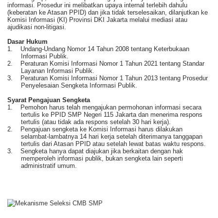
informasi. Prosedur ini melibatkan upaya internal terlebih dahulu
(keberatan ke Atasan PPID) dan jika tidak terselesaikan, dilanjutkan ke
Komisi Informasi (KI) Provinsi DKI Jakarta melalui mediasi atau
ajudikasi non-litigasi.
Dasar Hukum
1.
Undang-Undang Nomor 14 Tahun 2008 tentang Keterbukaan
Informasi Publik.
2.
Peraturan Komisi Informasi Nomor 1 Tahun 2021 tentang Standar
Layanan Informasi Publik.
3.
Peraturan Komisi Informasi Nomor 1 Tahun 2013 tentang Prosedur
Penyelesaian Sengketa Informasi Publik.
Syarat Pengajuan Sengketa
1.
Pemohon harus telah mengajukan permohonan informasi secara
tertulis ke PPID SMP Negeri 115 Jakarta dan menerima respons
tertulis (atau tidak ada respons setelah 30 hari kerja).
2.
Pengajuan sengketa ke Komisi Informasi harus dilakukan
selambat-lambatnya 14 hari kerja setelah diterimanya tanggapan
tertulis dari Atasan PPID atau setelah lewat batas waktu respons.
3.
Sengketa hanya dapat diajukan jika berkaitan dengan hak
memperoleh informasi publik, bukan sengketa lain seperti
administratif umum.