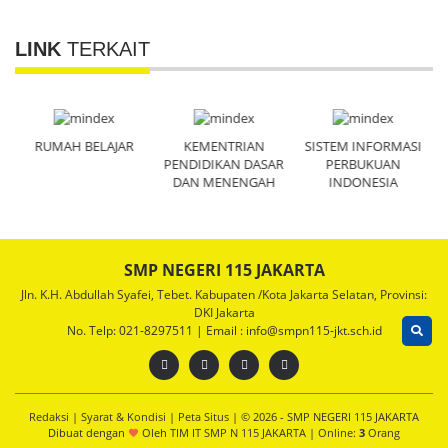
LINK
TERKAIT
RUMAH BELAJAR
KEMENTRIAN
SISTEM INFORMASI
R
N
PENDIDIKAN DASAR
PERBUKUAN
DAN MENENGAH
INDONESIA
SMP NEGERI 115 JAKARTA
Jln. K.H. Abdullah Syafei, Tebet. Kabupaten /Kota Jakarta Selatan, Provinsi:
DKI Jakarta
No. Telp: 021-8297511 | Email : info@smpn115-jkt.sch.id
Redaksi
|
Syarat & Kondisi
|
Peta Situs
| © 2026 - SMP NEGERI 115 JAKARTA
Dibuat dengan
Oleh
TIM IT SMP N 115 JAKARTA
|
Online:
3
Orang