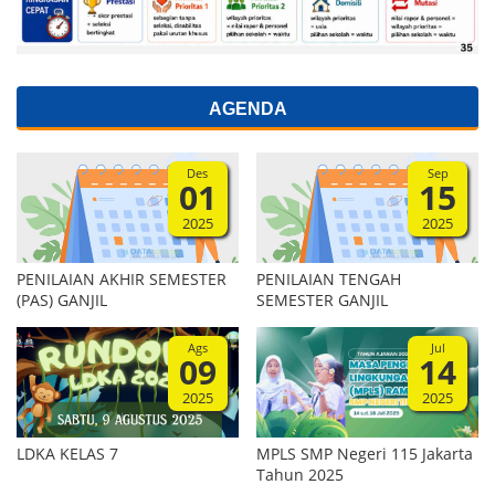
AGENDA
Des
Sep
01
15
2025
2025
PENILAIAN AKHIR SEMESTER
PENILAIAN TENGAH
(PAS) GANJIL
SEMESTER GANJIL
Ags
Jul
09
14
2025
2025
LDKA KELAS 7
MPLS SMP Negeri 115 Jakarta
Tahun 2025