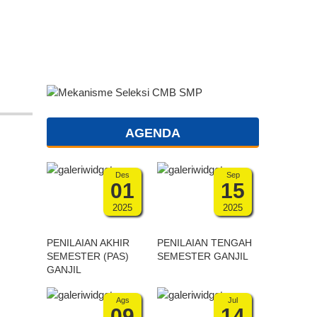
AGENDA
Des
Sep
01
15
2025
2025
PENILAIAN AKHIR
PENILAIAN TENGAH
SEMESTER (PAS)
SEMESTER GANJIL
GANJIL
Ags
Jul
09
14