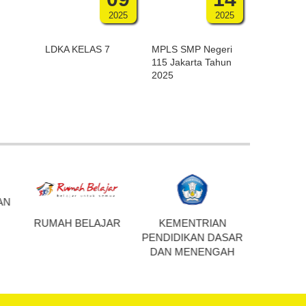
2025
2025
LDKA KELAS 7
MPLS SMP Negeri
115 Jakarta Tahun
2025
LAJAR
KEMENTRIAN
SISTEM INFORMASI
RUMA
PENDIDIKAN DASAR
PERBUKUAN
DAN MENENGAH
INDONESIA