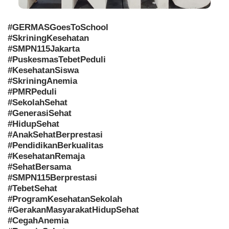
#GERMASGoesToSchool
#SkriningKesehatan
#SMPN115Jakarta
#PuskesmasTebetPeduli
#KesehatanSiswa
#SkriningAnemia
#PMRPeduli
#SekolahSehat
#GenerasiSehat
#HidupSehat
#AnakSehatBerprestasi
#PendidikanBerkualitas
#KesehatanRemaja
#
SehatBersama
#SMPN115Berprestasi
#TebetSehat
#ProgramKesehatanSekolah
#GerakanMasyarakatHidupSehat
#CegahAnemia