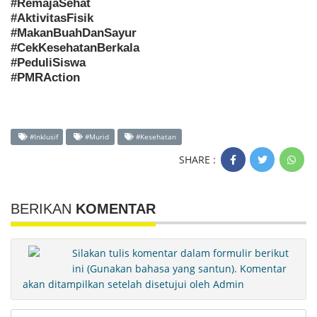
#RemajaSehat
#AktivitasFisik
#MakanBuahDanSayur
#CekKesehatanBerkala
#PeduliSiswa
#PMRAction
#Inklusif
#Murid
#Kesehatan
SHARE :
BERIKAN
KOMENTAR
Silakan tulis komentar dalam formulir berikut
ini (Gunakan bahasa yang santun). Komentar
akan ditampilkan setelah disetujui oleh Admin