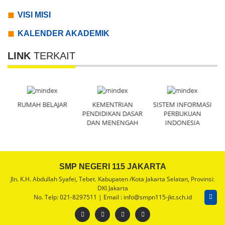
VISI MISI
KALENDER AKADEMIK
LINK
TERKAIT
N
RUMAH BELAJAR
KEMENTRIAN
SISTEM INFORMASI
R
PENDIDIKAN DASAR
PERBUKUAN
DAN MENENGAH
INDONESIA
SMP NEGERI 115 JAKARTA
Jln. K.H. Abdullah Syafei, Tebet. Kabupaten /Kota Jakarta Selatan, Provinsi:
DKI Jakarta
No. Telp: 021-8297511 | Email : info@smpn115-jkt.sch.id