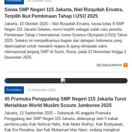
Pendidikan
10 Oktober 2025
Siswa SMP Negeri 115 Jakarta, Niel Rizqullah Ervatra,
Terpilih Ikut Pembinaan Tahap I IJSO 2025
Jakarta, 10 Oktober 2025 – Niel Rizqullah Ervatra, siswa kelas 9 SMP
Negeri 115 Jakarta Selatan, resmi terpilih sebagai salah satu peserta
Pembinaan Tahap I International Junior Science Olympiad (IJSO) Tahun
2025. Seleksi ini menjadikannya bagian dari delegasi Indonesia yang
dipersiapkan untuk mewakili negara di ajang olimpiade sains
internasional jenjang SMP di Sochi, Rusia, pada 23 November hingga 2
Desember 2025.
SELENGKAPNYA
Pendidikan
13 September 2025
45 Pramuka Penggalang SMP Negeri 115 Jakarta Turut
Meriahkan World Muslim Scouts Jamboree 2025
Jakarta, 13 September 2025 – Sebanyak 45 anggota Pramuka
Penggalang dari SMP Negeri 115 Jakarta, didampingi oleh 5 kakak
pembina yaitu Kak Nofrizal Hafis, Kak Abdul Mukhyi, Kak Budiyawati,
Kak Eni Rosalina, dan Kak Muhamad Irfan Nasri, sedang mengikuti