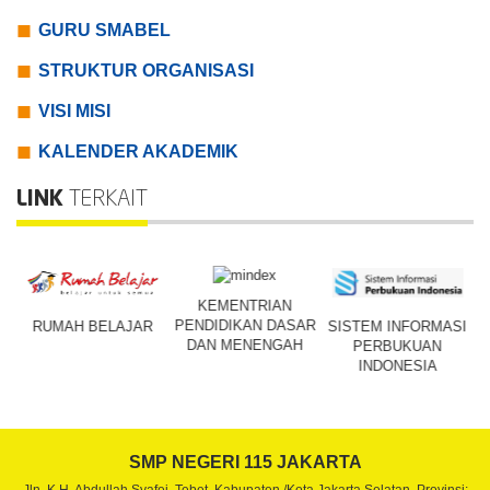
GURU SMABEL
STRUKTUR ORGANISASI
VISI MISI
KALENDER AKADEMIK
LINK
TERKAIT
N
KEMENTRIAN
PENDIDIKAN DASAR
RUMAH BELAJAR
SISTEM INFORMASI
R
DAN MENENGAH
PERBUKUAN
INDONESIA
SMP NEGERI 115 JAKARTA
Jln. K.H. Abdullah Syafei, Tebet. Kabupaten /Kota Jakarta Selatan, Provinsi: